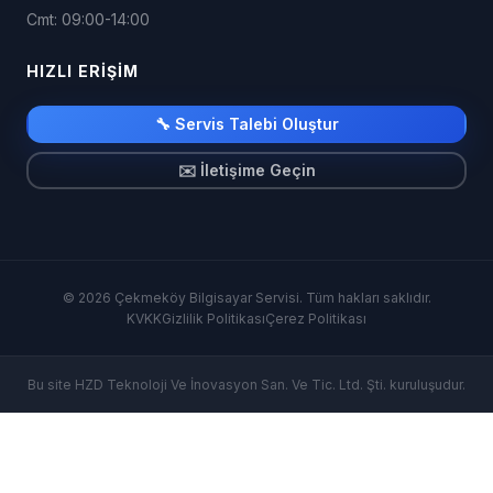
Cmt: 09:00-14:00
HIZLI ERIŞIM
🔧 Servis Talebi Oluştur
✉️ İletişime Geçin
© 2026 Çekmeköy Bilgisayar Servisi. Tüm hakları saklıdır.
KVKK
Gizlilik Politikası
Çerez Politikası
Bu site HZD Teknoloji Ve İnovasyon San. Ve Tic. Ltd. Şti. kuruluşudur.