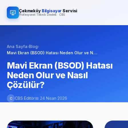
Çekmeköy
Bilgisayar
Servisi
Profesyonel Teknik Destek · CBS
Ana Sayfa
›
Blog
›
Mavi Ekran (BSOD) Hatası Neden Olur ve N…
Mavi Ekran (BSOD) Hatası
Neden Olur ve Nasıl
Çözülür?
CBS Editör
📅 24 Nisan 2026
C