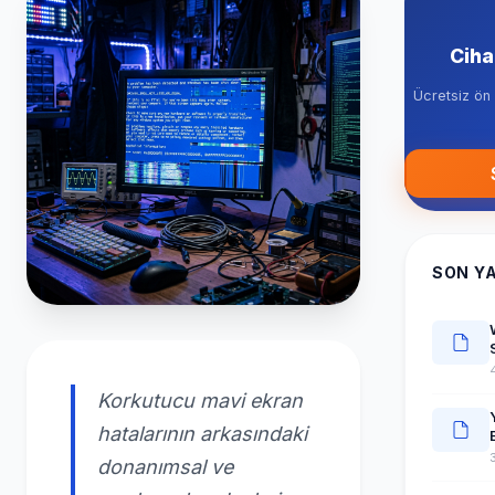
Ciha
Ücretsiz ön
SON Y
Korkutucu mavi ekran
hatalarının arkasındaki
donanımsal ve