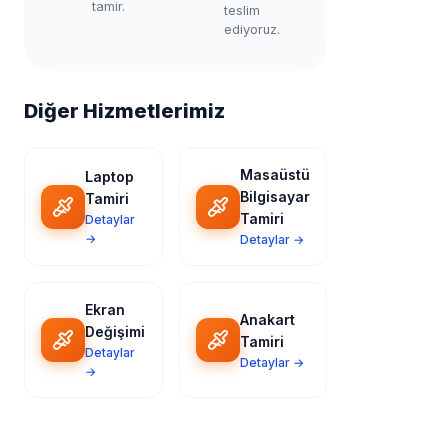
tamir.
teslim
ediyoruz.
Diğer Hizmetlerimiz
Masaüstü
Laptop
Bilgisayar
Tamiri
Tamiri
Detaylar
→
Detaylar →
Ekran
Anakart
Değişimi
Tamiri
Detaylar
Detaylar →
→