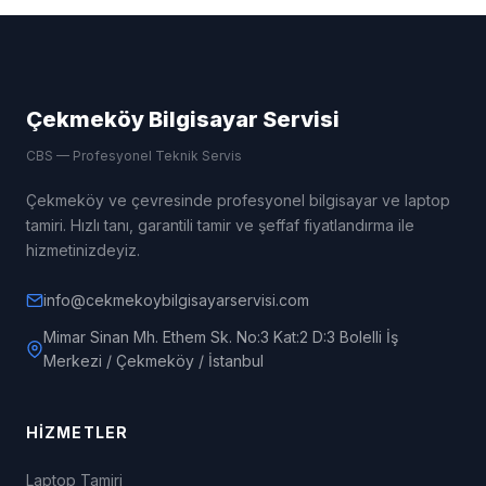
Çekmeköy Bilgisayar Servisi
CBS — Profesyonel Teknik Servis
Çekmeköy ve çevresinde profesyonel bilgisayar ve laptop
tamiri. Hızlı tanı, garantili tamir ve şeffaf fiyatlandırma ile
hizmetinizdeyiz.
info@cekmekoybilgisayarservisi.com
Mimar Sinan Mh. Ethem Sk. No:3 Kat:2 D:3 Bolelli İş
Merkezi / Çekmeköy / İstanbul
HIZMETLER
Laptop Tamiri