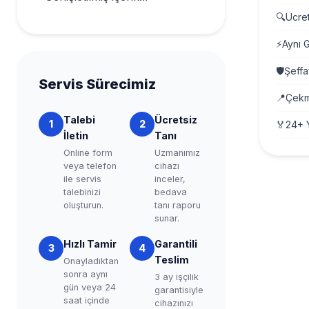
🔍
Ücre
⚡
Aynı 
🛡️
Şeffa
Servis Sürecimiz
📍
Çekm
Talebi
Ücretsiz
1
2
🏅
24+ Y
İletin
Tanı
Online form
Uzmanımız
veya telefon
cihazı
ile servis
inceler,
talebinizi
bedava
oluşturun.
tanı raporu
sunar.
Hızlı Tamir
Garantili
3
4
Teslim
Onayladıktan
sonra aynı
3 ay işçilik
gün veya 24
garantisiyle
saat içinde
cihazınızı