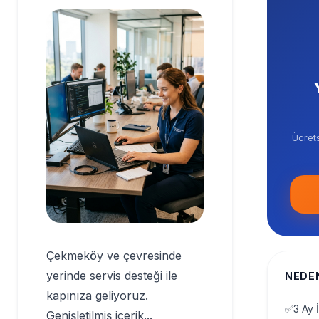
Ücrets
Çekmeköy ve çevresinde
yerinde servis desteği ile
NEDEN
kapınıza geliyoruz.
✅
3 Ay İ
Genişletilmiş içerik...