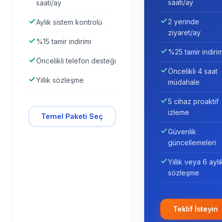
saati/ay
saati/ay
2 yerinde
Aylık sistem kontrolü
ziyaret/ay
%15 tamir indirimi
%25 tamir indirim
Öncelikli telefon desteği
Öncelikli 4 saat
Yıllık sözleşme
müdahale
5 cihaz proaktif
izleme
Temel Paketi Seç
Güvenlik
güncellemeleri
Yıllık veya 6 aylı
sözleşme
Teklif İsteyin