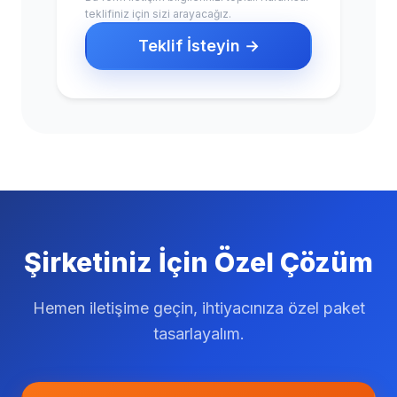
teklifiniz için sizi arayacağız.
Teklif İsteyin →
Şirketiniz İçin Özel Çözüm
Hemen iletişime geçin, ihtiyacınıza özel paket
tasarlayalım.