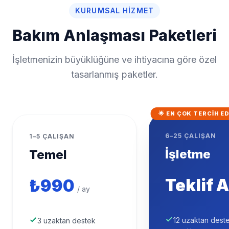
KURUMSAL HIZMET
Bakım Anlaşması Paketleri
İşletmenizin büyüklüğüne ve ihtiyacına göre özel
tasarlanmış paketler.
🌟 EN ÇOK TERCIH E
6–25 ÇALIŞAN
1–5 ÇALIŞAN
İşletme
Temel
Teklif A
₺990
/ ay
12 uzaktan dest
3 uzaktan destek