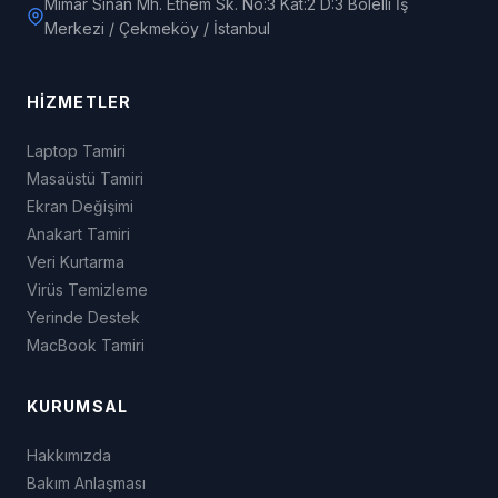
Mimar Sinan Mh. Ethem Sk. No:3 Kat:2 D:3 Bolelli İş
Merkezi / Çekmeköy / İstanbul
HIZMETLER
Laptop Tamiri
Masaüstü Tamiri
Ekran Değişimi
Anakart Tamiri
Veri Kurtarma
Virüs Temizleme
Yerinde Destek
MacBook Tamiri
KURUMSAL
Hakkımızda
Bakım Anlaşması