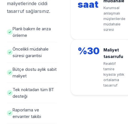
müdahale
saat
maliyetlerinde ciddi
Kurumsal
tasarruf sağlarsınız.
anlaşmalı
müşterilerde
müdahale
Planlı bakım ile arıza
süresi
önleme
%30
Öncelikli müdahale
Maliyet
süresi garantisi
tasarrufu
Reaktif
Bütçe dostu aylık sabit
tamire
kıyasla yıllık
maliyet
ortalama
tasarruf
Tek noktadan tüm BT
desteği
Raporlama ve
envanter takibi