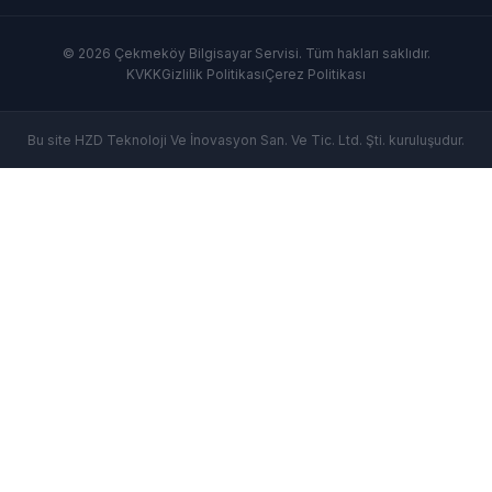
© 2026 Çekmeköy Bilgisayar Servisi. Tüm hakları saklıdır.
KVKK
Gizlilik Politikası
Çerez Politikası
Bu site HZD Teknoloji Ve İnovasyon San. Ve Tic. Ltd. Şti. kuruluşudur.